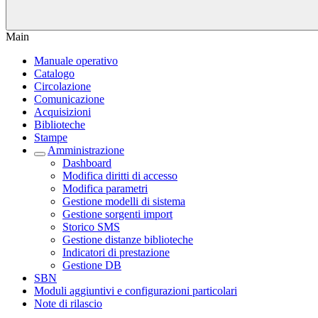
Main
Manuale operativo
Catalogo
Circolazione
Comunicazione
Acquisizioni
Biblioteche
Stampe
Amministrazione
Dashboard
Modifica diritti di accesso
Modifica parametri
Gestione modelli di sistema
Gestione sorgenti import
Storico SMS
Gestione distanze biblioteche
Indicatori di prestazione
Gestione DB
SBN
Moduli aggiuntivi e configurazioni particolari
Note di rilascio