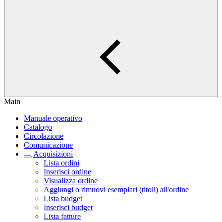
Main
Manuale operativo
Catalogo
Circolazione
Comunicazione
Acquisizioni
Lista ordini
Inserisci ordine
Visualizza ordine
Aggiungi o rimuovi esemplari (titoli) all'ordine
Lista budget
Inserisci budget
Lista fatture