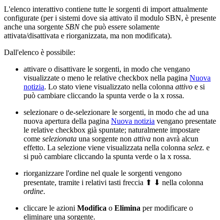
L'elenco interattivo contiene tutte le sorgenti di import attualmente
configurate (per i sistemi dove sia attivato il modulo SBN, è presente
anche una sorgente
SBN
che può essere solamente
attivata/disattivata e riorganizzata, ma non modificata).
Dall'elenco è possibile:
attivare o disattivare le sorgenti, in modo che vengano
visualizzate o meno le relative checkbox nella pagina
Nuova
notizia
. Lo stato viene visualizzato nella colonna
attivo
e si
può cambiare cliccando la spunta verde o la x rossa.
selezionare o de-selezionare le sorgenti, in modo che ad una
nuova apertura della pagina
Nuova notizia
vengano presentate
le relative checkbox già spuntate; naturalmente impostare
come
selezionata
una sorgente non
attiva
non avrà alcun
effetto. La selezione viene visualizzata nella colonna
selez.
e
si può cambiare cliccando la spunta verde o la x rossa.
riorganizzare l'ordine nel quale le sorgenti vengono
presentate, tramite i relativi tasti freccia ⬆ ⬇ nella colonna
ordine
.
cliccare le azioni
Modifica
o
Elimina
per modificare o
eliminare una sorgente.