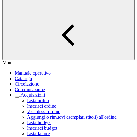
Main
Manuale operativo
Catalogo
Circolazione
Comunicazione
Acquisizioni
Lista ordini
Inserisci ordine
Visualizza ordine
Aggiungi o rimuovi esemplari (titoli) all'ordine
Lista budget
Inserisci budget
Lista fatture