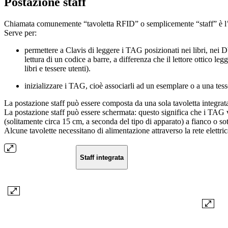
Postazione staff
Chiamata comunemente “tavoletta RFID” o semplicemente “staff” è l’ap
Serve per:
permettere a Clavis di leggere i TAG posizionati nei libri, nei D
lettura di un codice a barre, a differenza che il lettore ottico
libri e tessere utenti).
inizializzare i TAG, cioè associarli ad un esemplare o a una tess
La postazione staff può essere composta da una sola tavoletta integrat
La postazione staff può essere schermata: questo significa che i TAG ve
(solitamente circa 15 cm, a seconda del tipo di apparato) a fianco o sott
Alcune tavolette necessitano di alimentazione attraverso la rete elettri
Staff integrata