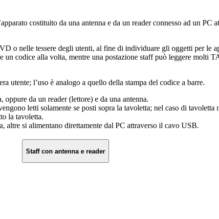
parato costituito da una antenna e da un reader connesso ad un PC attr
VD o nelle tessere degli utenti, al fine di individuare gli oggetti per le
 legge un codice alla volta, mentre una postazione staff può leggere mol
era utente; l’uso è analogo a quello della stampa del codice a barre.
a, oppure da un reader (lettore) e da una antenna.
ngono letti solamente se posti sopra la tavoletta; nel caso di tavoletta 
o la tavoletta.
ca, altre si alimentano direttamente dal PC attraverso il cavo USB.
Staff con antenna e reader