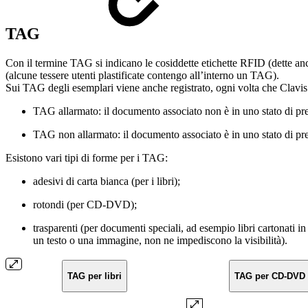
TAG
Con il termine TAG si indicano le cosiddette etichette RFID (dette anch
(alcune tessere utenti plastificate contengo all’interno un TAG).
Sui TAG degli esemplari viene anche registrato, ogni volta che Clavis
TAG allarmato: il documento associato non è in uno stato di pre
TAG non allarmato: il documento associato è in uno stato di presti
Esistono vari tipi di forme per i TAG:
adesivi di carta bianca (per i libri);
rotondi (per CD-DVD);
trasparenti (per documenti speciali, ad esempio libri cartonati in
un testo o una immagine, non ne impediscono la visibilità).
TAG per libri
TAG per CD-DVD