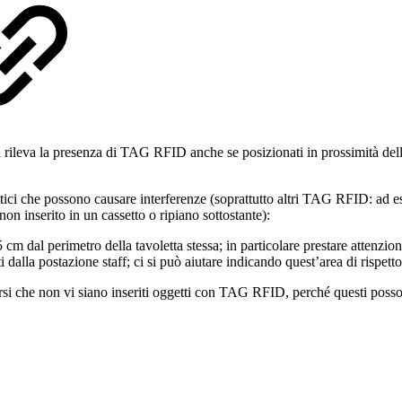
i rileva la presenza di TAG RFID anche se posizionati in prossimità dell
etici che possono causare interferenze (soprattutto altri TAG RFID: ad es
on inserito in un cassetto o ripiano sottostante):
15 cm dal perimetro della tavoletta stessa; in particolare prestare atten
i dalla postazione staff; ci si può aiutare indicando quest’area di rispett
rarsi che non vi siano inseriti oggetti con TAG RFID, perché questi posso