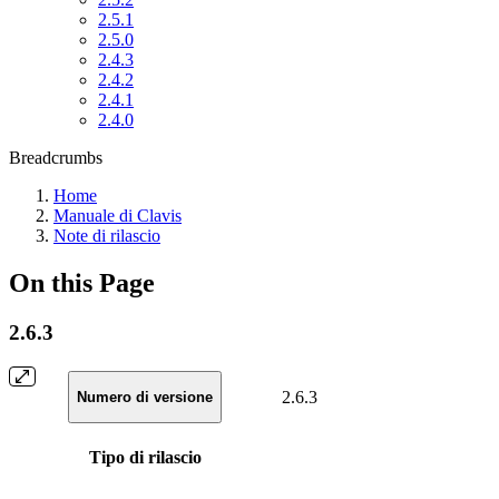
2.5.1
2.5.0
2.4.3
2.4.2
2.4.1
2.4.0
Breadcrumbs
Home
Manuale di Clavis
Note di rilascio
On this Page
2.6.3
2.6.3
Numero di versione
Tipo di rilascio