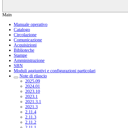
Main
Manuale operativo
Catalogo
Circolazione
Comunicazione
Acquisizioni
Biblioteche
Stampe
Amministrazione
SBN
Moduli aggiuntivi e configurazioni particolari
Note di rilascio
2025.09
2024.01
2023.10
2023.1
2021.3.1
2021.3
2.11.4
2.11.3
2.11.2
2.11.1